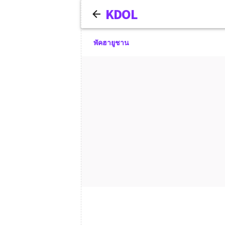
KDOL
พัคฮายูชาน