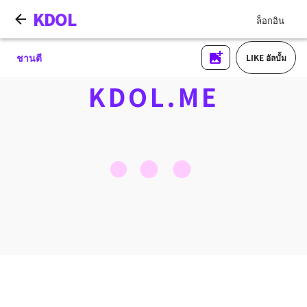
KDOL
ล็อกอิน
ชานตี
LIKE อัลบั้ม
KDOL.ME