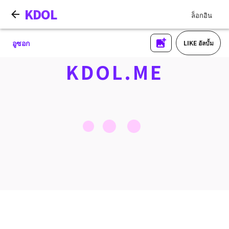
KDOL
ล็อกอิน
อูซอก
LIKE อัลบั้ม
KDOL.ME