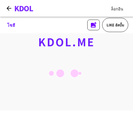
KDOL
ล็อกอิน
โซฮี
LIKE อัลบั้ม
KDOL.ME