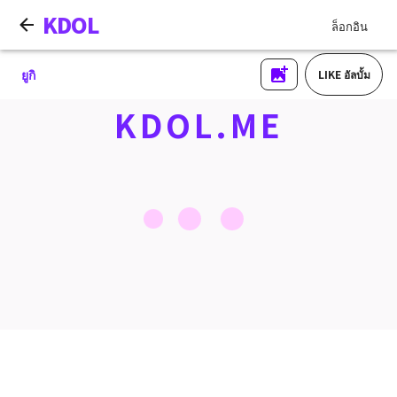
KDOL
ล็อกอิน
ยูกิ
LIKE อัลบั้ม
KDOL.ME