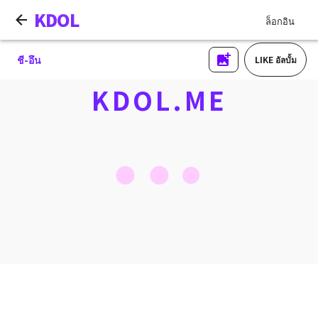
KDOL
ล็อกอิน
ชี-อึน
LIKE อัลบั้ม
KDOL.ME