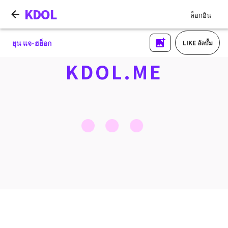
KDOL
ล็อกอิน
ยุน แจ-ฮย็อก
LIKE อัลบั้ม
KDOL.ME