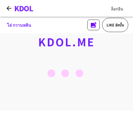
KDOL
ล็อกอิน
ไล่ กวานหลิน
LIKE อัลบั้ม
KDOL.ME