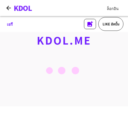
KDOL
ล็อกอิน
เยรี
LIKE อัลบั้ม
KDOL.ME