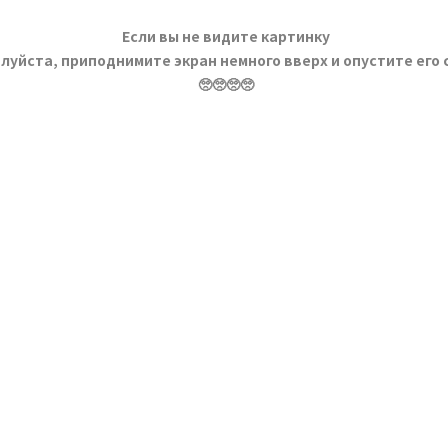
Если вы не видите картинку
луйста, приподнимите экран немного вверх и опустите его 
🥺🥺🥺🥺