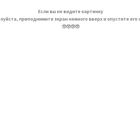
Если вы не видите картинку
луйста, приподнимите экран немного вверх и опустите его 
🥺🥺🥺🥺