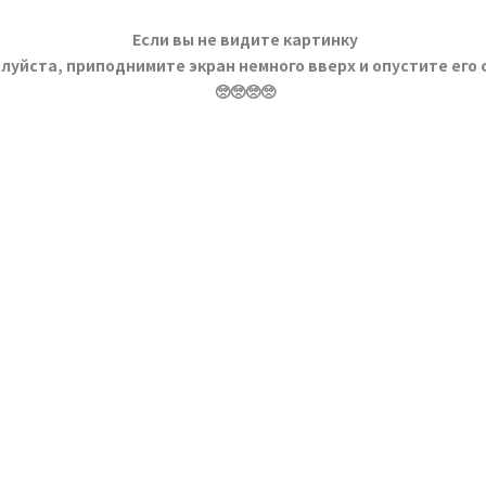
Если вы не видите картинку
луйста, приподнимите экран немного вверх и опустите его 
🥺🥺🥺🥺