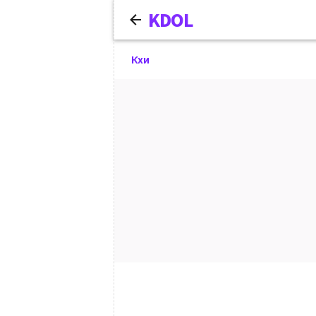
KDOL
Кхи