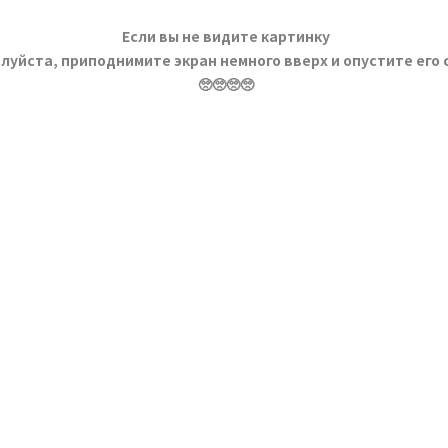
Если вы не видите картинку
луйста, приподнимите экран немного вверх и опустите его 
🥺🥺🥺🥺