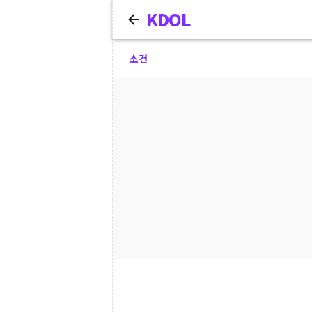
KDOL
소건