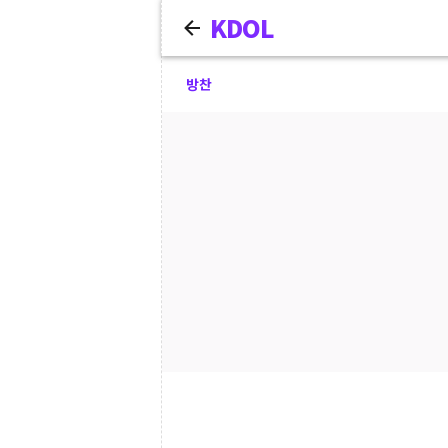
KDOL
방찬