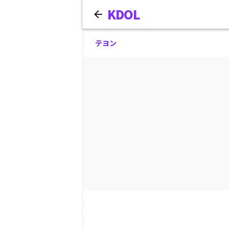
KDOL
テヨン