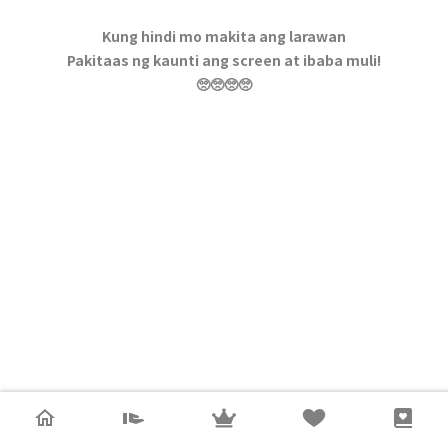
Kung hindi mo makita ang larawan
Pakitaas ng kaunti ang screen at ibaba muli!
🥺🥺🥺🥺