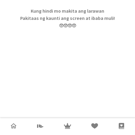
Kung hindi mo makita ang larawan
Pakitaas ng kaunti ang screen at ibaba muli!
🥺🥺🥺🥺