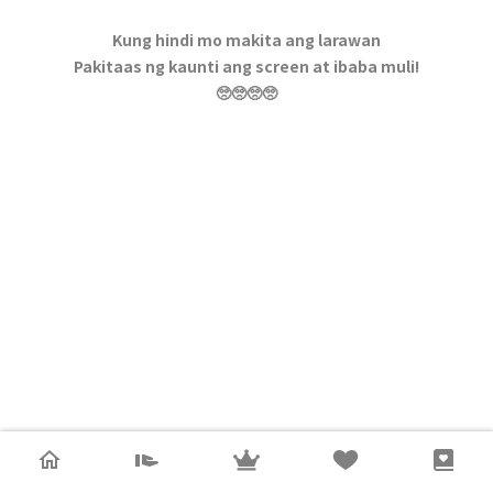
Kung hindi mo makita ang larawan
Pakitaas ng kaunti ang screen at ibaba muli!
🥺🥺🥺🥺