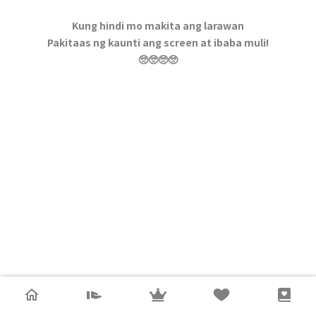
Kung hindi mo makita ang larawan
Pakitaas ng kaunti ang screen at ibaba muli!
🥺🥺🥺🥺