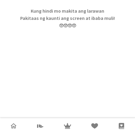
Kung hindi mo makita ang larawan
Pakitaas ng kaunti ang screen at ibaba muli!
🥺🥺🥺🥺