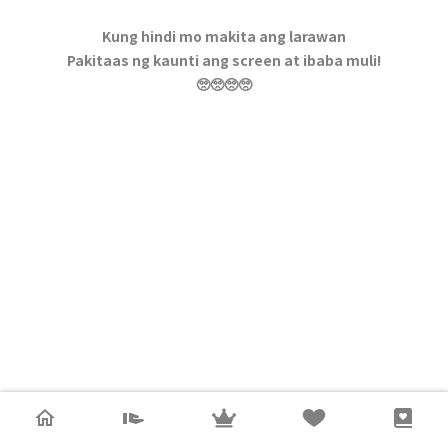
Kung hindi mo makita ang larawan
Pakitaas ng kaunti ang screen at ibaba muli!
🥺🥺🥺🥺