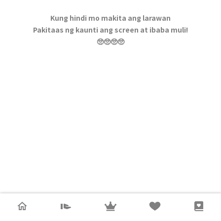
Kung hindi mo makita ang larawan
Pakitaas ng kaunti ang screen at ibaba muli!
🥺🥺🥺🥺