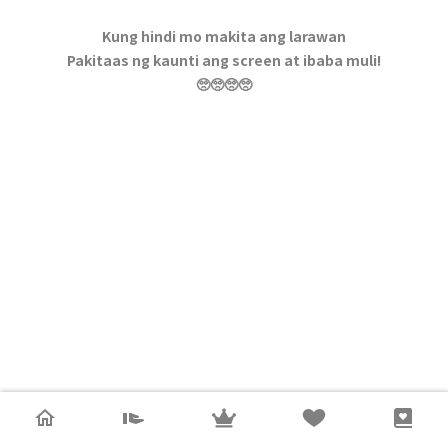
Kung hindi mo makita ang larawan
Pakitaas ng kaunti ang screen at ibaba muli!
🥺🥺🥺🥺