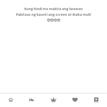
Kung hindi mo makita ang larawan
Pakitaas ng kaunti ang screen at ibaba muli!
🥺🥺🥺🥺