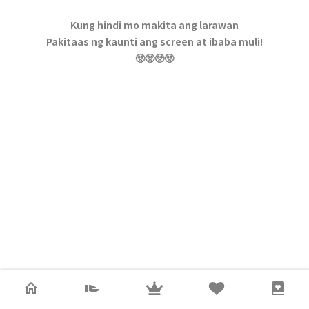
Kung hindi mo makita ang larawan
Pakitaas ng kaunti ang screen at ibaba muli!
🥺🥺🥺🥺