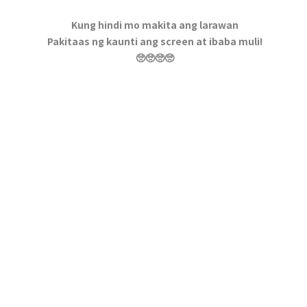
Kung hindi mo makita ang larawan
Pakitaas ng kaunti ang screen at ibaba muli!
🥺🥺🥺🥺