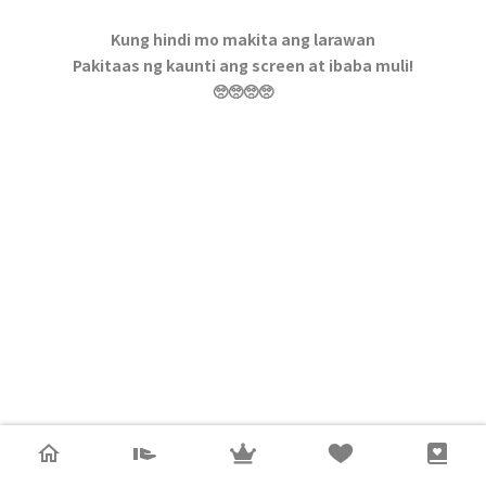
Kung hindi mo makita ang larawan
Pakitaas ng kaunti ang screen at ibaba muli!
🥺🥺🥺🥺