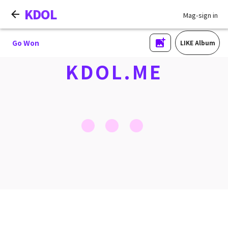
KDOL
Mag-sign in
Go Won
LIKE Album
KDOL.ME