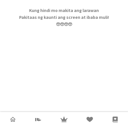
Kung hindi mo makita ang larawan
Pakitaas ng kaunti ang screen at ibaba muli!
🥺🥺🥺🥺