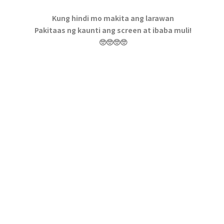
Kung hindi mo makita ang larawan
Pakitaas ng kaunti ang screen at ibaba muli!
🥺🥺🥺🥺