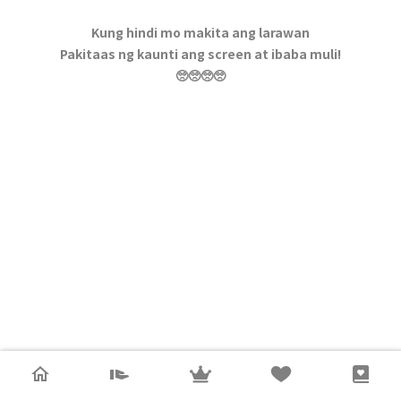
Kung hindi mo makita ang larawan
Pakitaas ng kaunti ang screen at ibaba muli!
🥺🥺🥺🥺