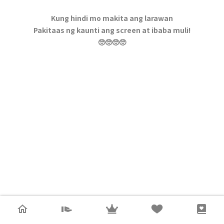
Kung hindi mo makita ang larawan
Pakitaas ng kaunti ang screen at ibaba muli!
🥺🥺🥺🥺