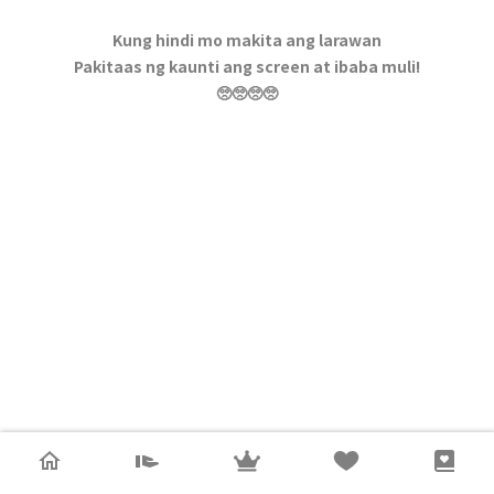
Kung hindi mo makita ang larawan
Pakitaas ng kaunti ang screen at ibaba muli!
🥺🥺🥺🥺