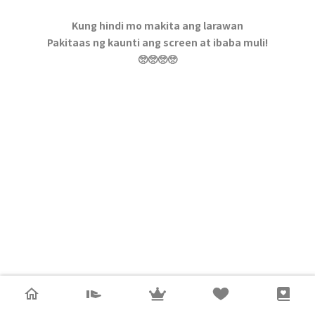
Kung hindi mo makita ang larawan
Pakitaas ng kaunti ang screen at ibaba muli!
🥺🥺🥺🥺