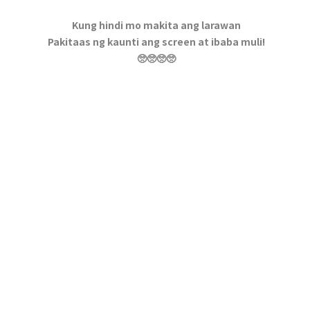
Kung hindi mo makita ang larawan
Pakitaas ng kaunti ang screen at ibaba muli!
🥺🥺🥺🥺