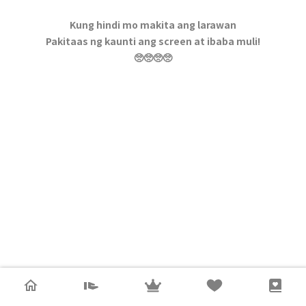
Kung hindi mo makita ang larawan
Pakitaas ng kaunti ang screen at ibaba muli!
🥺🥺🥺🥺