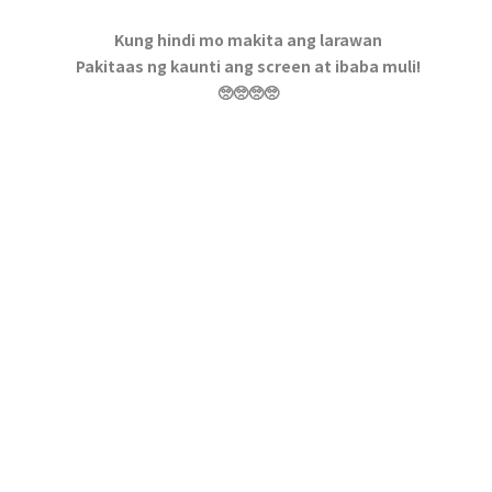
Kung hindi mo makita ang larawan
Pakitaas ng kaunti ang screen at ibaba muli!
🥺🥺🥺🥺