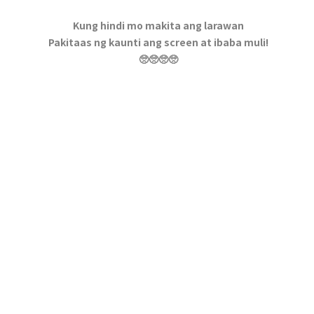
Kung hindi mo makita ang larawan
Pakitaas ng kaunti ang screen at ibaba muli!
🥺🥺🥺🥺