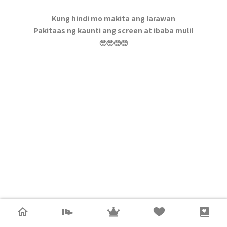
Kung hindi mo makita ang larawan
Pakitaas ng kaunti ang screen at ibaba muli!
🥺🥺🥺🥺